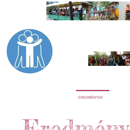
H
A
umánus
la
OM 
KEZDŐOLDAL
SZEMLÉLETÜNK
EREDMÉNYEK
TEHETS
Eredmény